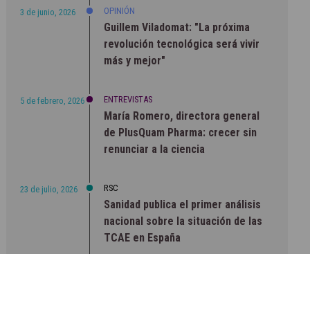
OPINIÓN
3 de junio, 2026
Guillem Viladomat: "La próxima
revolución tecnológica será vivir
más y mejor"
ENTREVISTAS
5 de febrero, 2026
María Romero, directora general
de PlusQuam Pharma: crecer sin
renunciar a la ciencia
RSC
23 de julio, 2026
Sanidad publica el primer análisis
nacional sobre la situación de las
TCAE en España
CONCIENCIADOS
6 de junio, 2026
Lilly impulsa "Razones de Peso"
para visibilizar la obesidad