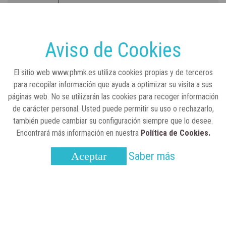
RSC
23 de julio, 2026
Sanidad publica el primer análisis nacional
sobre la situación de las TCAE en España
Aviso de Cookies
CONCIENCIADOS
6 de junio, 2026
El sitio web www.phmk.es utiliza cookies propias y de terceros
Lilly impulsa "Razones de Peso" para
para recopilar información que ayuda a optimizar su visita a sus
visibilizar la obesidad
páginas web. No se utilizarán las cookies para recoger información
de carácter personal. Usted puede permitir su uso o rechazarlo,
ENTRE BASTIDORES
25 de marzo, 2023
también puede cambiar su configuración siempre que lo desee.
Real Academia Nacional de Farmacia: un
Encontrará más información en nuestra
Política de Cookies.
laboratorio de ideas que se ha adaptado a
la sociedad actual
Saber más
Aceptar