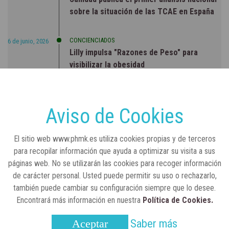
sobre la situación de las TCAE en España
CONCIENCIADOS
6 de junio, 2026
Lilly impulsa "Razones de Peso" para
visibilizar la obesidad
ENTRE BASTIDORES
25 de marzo, 2023
Real Academia Nacional de Farmacia: un
Aviso de Cookies
laboratorio de ideas que se ha adaptado a
la sociedad actual
El sitio web www.phmk.es utiliza cookies propias y de terceros
para recopilar información que ayuda a optimizar su visita a sus
páginas web. No se utilizarán las cookies para recoger información
de carácter personal. Usted puede permitir su uso o rechazarlo,
también puede cambiar su configuración siempre que lo desee.
Encontrará más información en nuestra
Política de Cookies.
Saber más
Aceptar