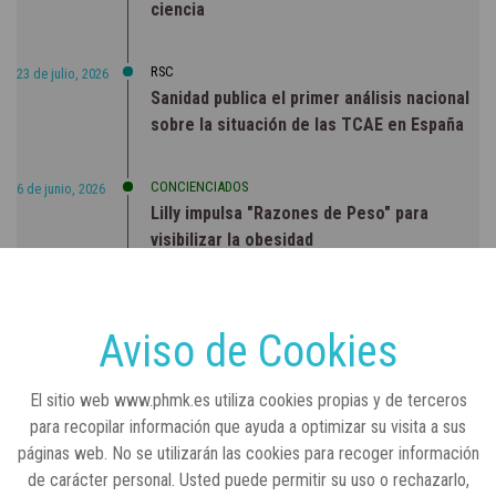
ciencia
RSC
23 de julio, 2026
Sanidad publica el primer análisis nacional
sobre la situación de las TCAE en España
CONCIENCIADOS
6 de junio, 2026
Lilly impulsa "Razones de Peso" para
visibilizar la obesidad
ENTRE BASTIDORES
25 de marzo, 2023
Real Academia Nacional de Farmacia: un
Aviso de Cookies
laboratorio de ideas que se ha adaptado a
la sociedad actual
El sitio web www.phmk.es utiliza cookies propias y de terceros
para recopilar información que ayuda a optimizar su visita a sus
páginas web. No se utilizarán las cookies para recoger información
de carácter personal. Usted puede permitir su uso o rechazarlo,