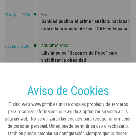
RSC
23 de julio, 2026
Sanidad publica el primer análisis nacional
sobre la situación de las TCAE en España
CONCIENCIADOS
6 de junio, 2026
Lilly impulsa "Razones de Peso" para
visibilizar la obesidad
ENTRE BASTIDORES
25 de marzo, 2023
Real Academia Nacional de Farmacia: un
Aviso de Cookies
laboratorio de ideas que se ha adaptado a
la sociedad actual
El sitio web www.phmk.es utiliza cookies propias y de terceros
para recopilar información que ayuda a optimizar su visita a sus
páginas web. No se utilizarán las cookies para recoger información
de carácter personal. Usted puede permitir su uso o rechazarlo,
también puede cambiar su configuración siempre que lo desee.