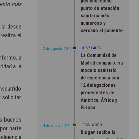
posición como
iento más
punto de atención
sanitaria más
numeroso y
olla desde
cercano al paciente
ealiza el
HOSPITALES
3 de agosto, 2026
La Comunidad de
nfermo, a
Madrid comparte su
ridad a la
modelo sanitario
de excelencia con
12 delegaciones
nscurrido
procedentes de
 solicitar
América, África y
Europa
os buenos
LEGISLACIÓN
4 de enero, 2024
 por parte
Biogen recibe la
teligencia