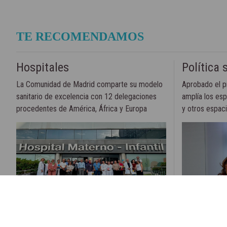
TE RECOMENDAMOS
Hospitales
Política 
La Comunidad de Madrid comparte su modelo
Aprobado el p
sanitario de excelencia con 12 delegaciones
amplía los esp
procedentes de América, África y Europa
y otros espacio
7 de enero, 2026
7 de enero, 202