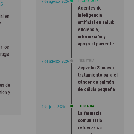
TECNOLOGÍA
7 de agosto, 2026
S
Agentes de
inteligencia
ial en
artificial en salud:
y
eficiencia,
información y
apoyo al paciente
a los
rugía
INDUSTRIA
7 de agosto, 2026
Zepzelca® nuevo
tratamiento para el
cáncer de pulmón
ras de
de célula pequeña
tion y
FARMACIA
4 de julio, 2026
La farmacia
comunitaria
refuerza su