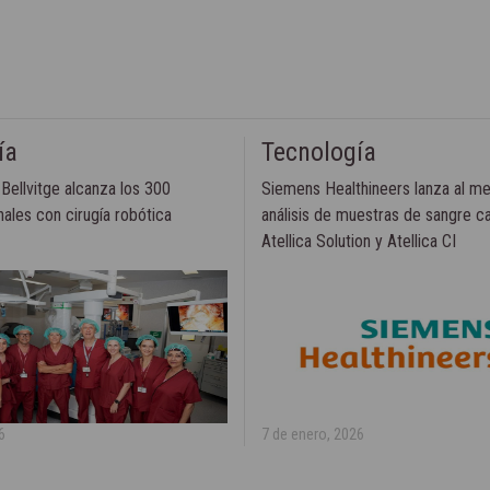
ía
Tecnología
 Bellvitge alcanza los 300
Siemens Healthineers lanza al me
nales con cirugía robótica
análisis de muestras de sangre ca
Atellica Solution y Atellica CI
6
7 de enero, 2026