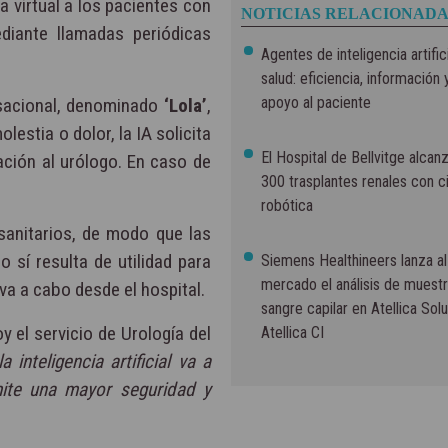
a virtual a los pacientes con
NOTICIAS RELACIONADA
diante llamadas periódicas
Agentes de inteligencia artific
salud: eficiencia, información 
apoyo al paciente
ersacional, denominado
‘Lola’
,
lestia o dolor, la IA solicita
El Hospital de Bellvitge alcanz
ación al urólogo. En caso de
300 trasplantes renales con ci
robótica
sanitarios, de modo que las
o sí resulta de utilidad para
Siemens Healthineers lanza al
mercado el análisis de muest
va a cabo desde el hospital.
sangre capilar en Atellica Solu
hoy el servicio de Urología del
Atellica CI
la inteligencia artificial va a
mite una mayor seguridad y