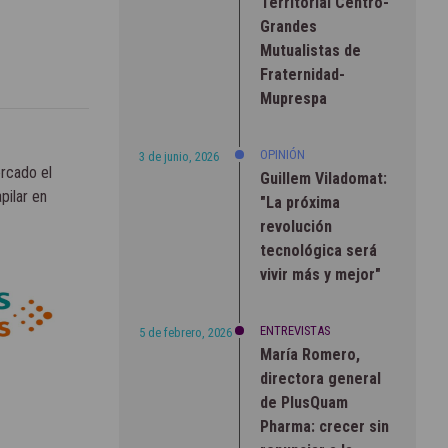
Territorial Centro-
Grandes
Mutualistas de
Fraternidad-
Muprespa
OPINIÓN
3 de junio, 2026
rcado el
Guillem Viladomat:
pilar en
"La próxima
revolución
tecnológica será
vivir más y mejor"
ENTREVISTAS
5 de febrero, 2026
María Romero,
directora general
de PlusQuam
Pharma: crecer sin