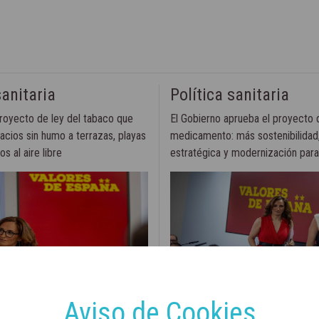
sanitaria
Política sanitaria
royecto de ley del tabaco que
El Gobierno aprueba el proyecto d
acios sin humo a terrazas, playas
medicamento: más sostenibilidad
s al aire libre
estratégica y modernización par
6
7 de enero, 2026
Aviso de Cookies