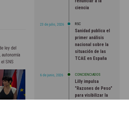
renunciar a la
ciencia
RSC
23 de julio, 2026
Sanidad publica el
primer análisis
nacional sobre la
e ley del
situación de las
, autonomía
TCAE en España
a el SNS
CONCIENCIADOS
6 de junio, 2026
Lilly impulsa
"Razones de Peso"
para visibilizar la
obesidad
ENTRE BASTIDORES
25 de marzo, 2023
Real Academia