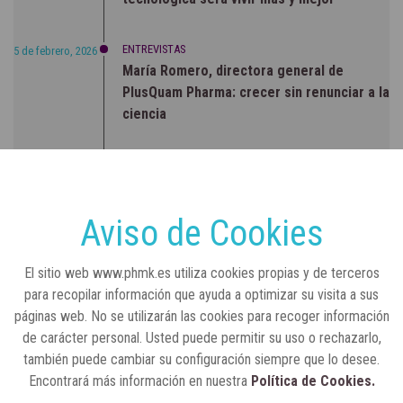
ENTREVISTAS
5 de febrero, 2026
María Romero, directora general de
PlusQuam Pharma: crecer sin renunciar a la
ciencia
RSC
23 de julio, 2026
Sanidad publica el primer análisis nacional
sobre la situación de las TCAE en España
Aviso de Cookies
CONCIENCIADOS
6 de junio, 2026
El sitio web www.phmk.es utiliza cookies propias y de terceros
Lilly impulsa "Razones de Peso" para
para recopilar información que ayuda a optimizar su visita a sus
visibilizar la obesidad
páginas web. No se utilizarán las cookies para recoger información
de carácter personal. Usted puede permitir su uso o rechazarlo,
ENTRE BASTIDORES
25 de marzo, 2023
también puede cambiar su configuración siempre que lo desee.
Real Academia Nacional de Farmacia: un
Encontrará más información en nuestra
Política de Cookies.
laboratorio de ideas que se ha adaptado a