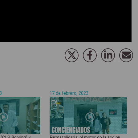
3
17 de febrero, 2023
 (CLS Behring) y
Farmasolidaria: el motor de la acción