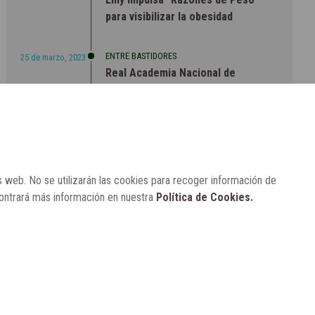
para visibilizar la obesidad
ENTRE BASTIDORES
25 de marzo, 2023
Real Academia Nacional de
Farmacia: un laboratorio de ideas
que se ha adaptado a la sociedad
actual
s web. No se utilizarán las cookies para recoger información de
contrará más información en nuestra
Política de Cookies.
CONTACTO
SUSCRÍBETE
AVISO LEGAL