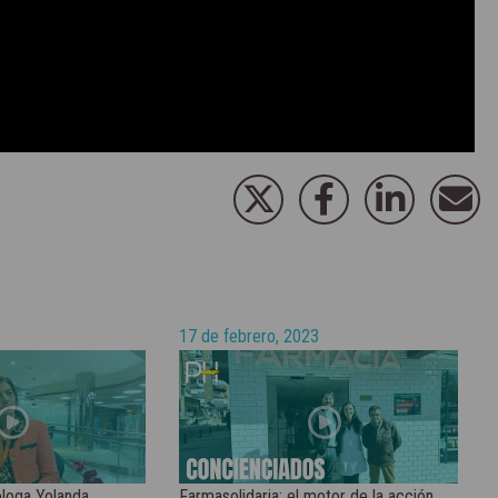
17 de febrero, 2023
óloga Yolanda
Farmasolidaria: el motor de la acción