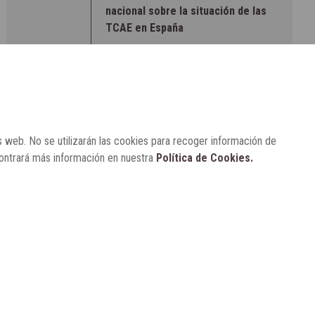
nacional sobre la situación de las
TCAE en España
CONCIENCIADOS
6 de junio, 2026
Lilly impulsa "Razones de Peso"
para visibilizar la obesidad
s web. No se utilizarán las cookies para recoger información de
ENTRE BASTIDORES
25 de marzo, 2023
Real Academia Nacional de
contrará más información en nuestra
Política de Cookies.
Farmacia: un laboratorio de ideas
que se ha adaptado a la sociedad
actual