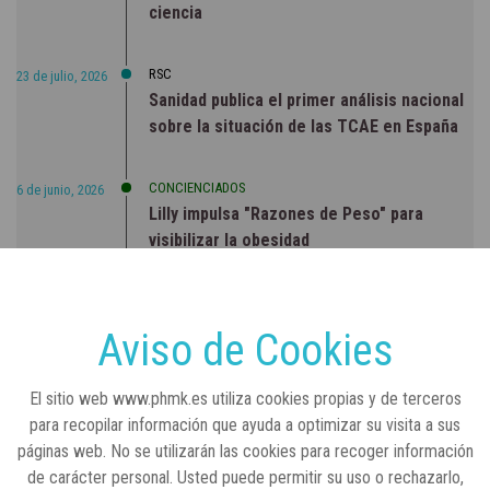
ciencia
RSC
23 de julio, 2026
Sanidad publica el primer análisis nacional
sobre la situación de las TCAE en España
CONCIENCIADOS
6 de junio, 2026
Lilly impulsa "Razones de Peso" para
visibilizar la obesidad
ENTRE BASTIDORES
25 de marzo, 2023
Real Academia Nacional de Farmacia: un
Aviso de Cookies
laboratorio de ideas que se ha adaptado a
la sociedad actual
El sitio web www.phmk.es utiliza cookies propias y de terceros
para recopilar información que ayuda a optimizar su visita a sus
páginas web. No se utilizarán las cookies para recoger información
de carácter personal. Usted puede permitir su uso o rechazarlo,