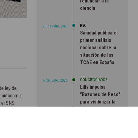
renunciar a la
ciencia
RSC
23 de julio, 2026
Sanidad publica el
primer análisis
nacional sobre la
situación de las
TCAE en España
CONCIENCIADOS
6 de junio, 2026
Lilly impulsa
e ley del
"Razones de Peso"
, autonomía
para visibilizar la
a el SNS
obesidad
ENTRE BASTIDORES
25 de marzo, 2023
Real Academia