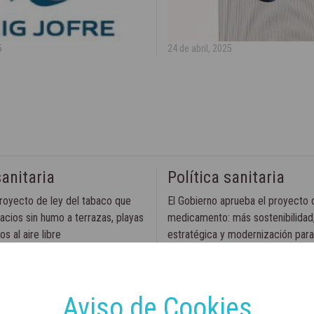
5
24 de abril, 2025
sanitaria
Política sanitaria
royecto de ley del tabaco que
El Gobierno aprueba el proyecto d
acios sin humo a terrazas, playas
medicamento: más sostenibilidad
s al aire libre
estratégica y modernización par
Aviso de Cookies