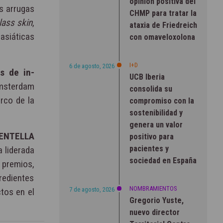
opinión positiva del
as arrugas
CHMP para tratar la
lass skin
,
ataxia de Friedreich
 asiáticas
con omaveloxolona
I+D
6 de agosto, 2026
s de in-
UCB Iberia
Ámsterdam
consolida su
rco de la
compromiso con la
sostenibilidad y
genera un valor
ENTELLA
positivo para
pacientes y
va liderada
sociedad en España
 premios,
redientes
NOMBRAMIENTOS
7 de agosto, 2026
tos en el
Gregorio Yuste,
nuevo director