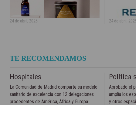
24 de abril, 2025
24 de abril, 202
TE RECOMENDAMOS
Hospitales
Política 
La Comunidad de Madrid comparte su modelo
Aprobado el p
sanitario de excelencia con 12 delegaciones
amplía los esp
procedentes de América, África y Europa
y otros espacio