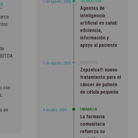
TECNOLOGÍA
7 de agosto, 2026
S
Agentes de
inteligencia
marca
artificial en salud:
entos
eficiencia,
información y
apoyo al paciente
 de
 EBITDA
INDUSTRIA
7 de agosto, 2026
Zepzelca® nuevo
tratamiento para el
cáncer de pulmón
to con
de célula pequeña
s,
FARMACIA
o en
4 de julio, 2026
La farmacia
comunitaria
refuerza su