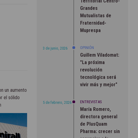
Territorial Centro-
Grandes
Mutualistas de
Fraternidad-
Muprespa
OPINIÓN
3 de junio, 2026
Guillem Viladomat:
"La próxima
revolución
tecnológica será
vivir más y mejor"
con un aumento
r el sólido
ENTREVISTAS
5 de febrero, 2026
n
María Romero,
directora general
de PlusQuam
Pharma: crecer sin