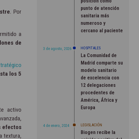
posición como
punto de atención
stre
. Por
sanitaria más
numeroso y
cercano al paciente
rmitido a
llones de
HOSPITALES
3 de agosto, 2026
La Comunidad de
Madrid comparte su
tratégico
modelo sanitario
sta los 5
de excelencia con
12 delegaciones
procedentes de
América, África y
Europa
te activo
avanzada,
LEGISLACIÓN
4 de enero, 2024
s efectos
Biogen recibe la
a textura,