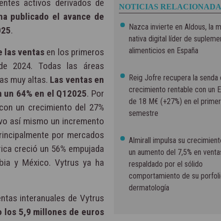
ientes activos derivados de
NOTICIAS RELACIONADA
ha publicado el avance de
Nazca invierte en Aldous, la 
025
.
nativa digital líder de suplem
alimenticios en España
 las ventas
en los primeros
e 2024. Todas las áreas
Reig Jofre recupera la senda
sas muy altas.
Las ventas en
crecimiento rentable con un
n un 64% en el Q12025
. Por
de 18 M€ (+27%) en el primer
con un crecimiento del 27%
semestre
uvo así mismo un incremento
principalmente por mercados
Almirall impulsa su crecimien
érica creció un 56% empujada
un aumento del 7,5% en venta
bia y México. Vytrus ya ha
respaldado por el sólido
comportamiento de su porfoli
dermatología
ntas interanuales de Vytrus
 los 5,9 millones de euros