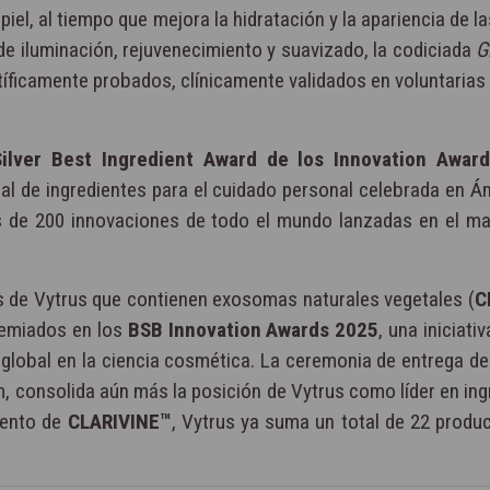
iel, al tiempo que mejora la hidratación y la apariencia de l
 de iluminación, rejuvenecimiento y suavizado, la codiciada
G
íficamente probados, clínicamente validados en voluntarias
ilver Best Ingredient Award de los Innovation Award
dial de ingredientes para el cuidado personal celebrada en 
s de 200 innovaciones de todo el mundo lanzadas en el ma
s de Vytrus que contienen exosomas naturales vegetales (
C
remiados en los
BSB Innovation Awards 2025
, una iniciati
global en la ciencia cosmética. La ceremonia de entrega de
, consolida aún más la posición de Vytrus como líder en ing
iento de
CLARIVINE™
, Vytrus ya suma un total de 22 produc