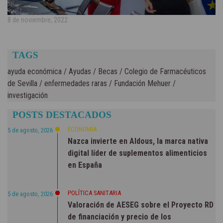
8 de noviembre, 2022
TAGS
ayuda económica
/
Ayudas
/
Becas
/
Colegio de Farmacéuticos
de Sevilla
/
enfermedades raras
/
Fundación Mehuer
/
investigación
POSTS DESTACADOS
ECONOMÍA
5 de agosto, 2026
Nazca invierte en Aldous, la marca nativa
digital líder de suplementos alimenticios
en España
POLÍTICA SANITARIA
5 de agosto, 2026
Valoración de AESEG sobre el Proyecto RD
de financiación y precio de los