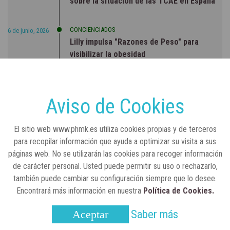
sobre la situación de las TCAE en España
CONCIENCIADOS
6 de junio, 2026
Lilly impulsa "Razones de Peso" para
visibilizar la obesidad
ENTRE BASTIDORES
25 de marzo, 2023
Real Academia Nacional de Farmacia: un
Aviso de Cookies
laboratorio de ideas que se ha adaptado a
la sociedad actual
El sitio web www.phmk.es utiliza cookies propias y de terceros
para recopilar información que ayuda a optimizar su visita a sus
páginas web. No se utilizarán las cookies para recoger información
de carácter personal. Usted puede permitir su uso o rechazarlo,
también puede cambiar su configuración siempre que lo desee.
Encontrará más información en nuestra
Política de Cookies.
Saber más
Aceptar