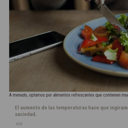
A menudo, optamos por alimentos refrescantes que contienen much
El aumento de las temperaturas hace que ingiramo
saciedad.
UCB