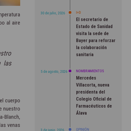
I+D
30 de julio, 2026
mperatura
El secretario de
o al aire
Estado de Sanidad
visita la sede de
Bayer para reforzar
la colaboración
stro
sanitaria
 las
NOMBRAMIENTOS
5 de agosto, 2026
Mercedes
Villacorta, nueva
presidenta del
Colegio Oficial de
el cuerpo
Farmacéuticos de
e nuestro
Álava
va-Blanch,
las venas
OPINIÓN
3 de junio, 2026