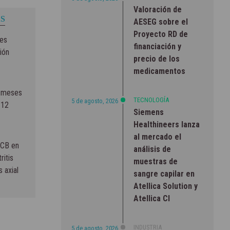
Valoración de
S
AESEG sobre el
Proyecto RD de
res
financiación y
ión
precio de los
medicamentos
2 meses
TECNOLOGÍA
5 de agosto, 2026
 12
Siemens
Healthineers lanza
al mercado el
UCB en
análisis de
ritis
muestras de
s axial
sangre capilar en
Atellica Solution y
Atellica CI
INDUSTRIA
5 de agosto, 2026