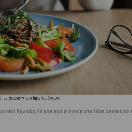
as grasas y son hipercalóricos.
s más líquidos, lo que nos provoca una falsa sensación 