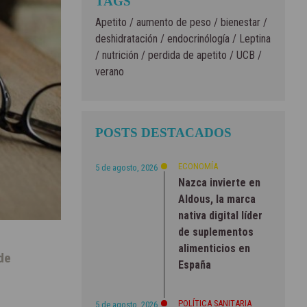
TAGS
Apetito
/
aumento de peso
/
bienestar
/
deshidratación
/
endocrinólogía
/
Leptina
/
nutrición
/
perdida de apetito
/
UCB
/
verano
POSTS DESTACADOS
ECONOMÍA
5 de agosto, 2026
Nazca invierte en
Aldous, la marca
nativa digital líder
de suplementos
alimenticios en
de
España
POLÍTICA SANITARIA
5 de agosto, 2026