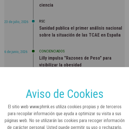
ciencia
RSC
23 de julio, 2026
Sanidad publica el primer análisis nacional
sobre la situación de las TCAE en España
CONCIENCIADOS
6 de junio, 2026
Lilly impulsa "Razones de Peso" para
visibilizar la obesidad
ENTRE BASTIDORES
25 de marzo, 2023
Real Academia Nacional de Farmacia: un
Aviso de Cookies
laboratorio de ideas que se ha adaptado a
la sociedad actual
El sitio web www.phmk.es utiliza cookies propias y de terceros
para recopilar información que ayuda a optimizar su visita a sus
páginas web. No se utilizarán las cookies para recoger información
de carácter personal. Usted puede permitir su uso o rechazarlo,