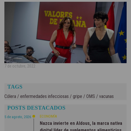
7 de octubre, 2022
TAGS
Cólera
/
enfermedades infecciosas
/
gripe
/
OMS
/
vacunas
POSTS DESTACADOS
ECONOMÍA
5 de agosto, 2026
Nazca invierte en Aldous, la marca nativa
digital líder de suplementos alimenticios