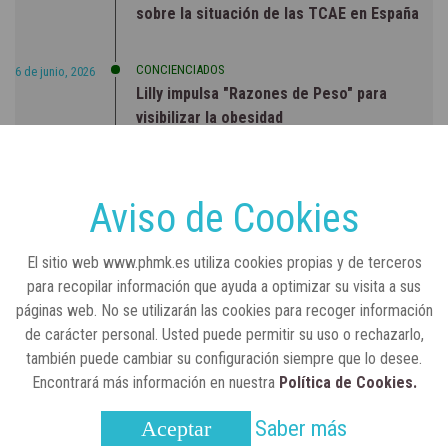
sobre la situación de las TCAE en España
CONCIENCIADOS
6 de junio, 2026
Lilly impulsa "Razones de Peso" para
visibilizar la obesidad
ENTRE BASTIDORES
25 de marzo, 2023
Real Academia Nacional de Farmacia: un
Aviso de Cookies
laboratorio de ideas que se ha adaptado a
la sociedad actual
El sitio web www.phmk.es utiliza cookies propias y de terceros
para recopilar información que ayuda a optimizar su visita a sus
páginas web. No se utilizarán las cookies para recoger información
de carácter personal. Usted puede permitir su uso o rechazarlo,
también puede cambiar su configuración siempre que lo desee.
Encontrará más información en nuestra
Política de Cookies.
Saber más
Aceptar