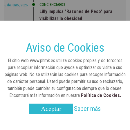
CONCIENCIADOS
6 de junio, 2026
Lilly impulsa "Razones de Peso" para
visibilizar la obesidad
ENTRE BASTIDORES
25 de marzo, 2023
Real Academia Nacional de Farmacia: un
Aviso de Cookies
laboratorio de ideas que se ha adaptado a
la sociedad actual
El sitio web www.phmk.es utiliza cookies propias y de terceros
para recopilar información que ayuda a optimizar su visita a sus
páginas web. No se utilizarán las cookies para recoger información
de carácter personal. Usted puede permitir su uso o rechazarlo,
también puede cambiar su configuración siempre que lo desee.
Encontrará más información en nuestra
Política de Cookies.
Saber más
Aceptar
CONTACTO
SUSCRÍBETE
AVISO LEGAL