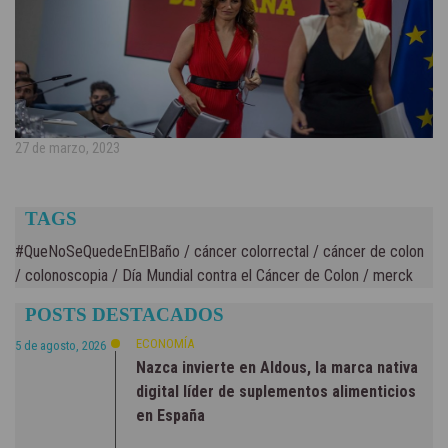
27 de marzo, 2023
TAGS
#QueNoSeQuedeEnElBaño
/
cáncer colorrectal
/
cáncer de colon
/
colonoscopia
/
Día Mundial contra el Cáncer de Colon
/
merck
POSTS DESTACADOS
ECONOMÍA
5 de agosto, 2026
Nazca invierte en Aldous, la marca nativa
digital líder de suplementos alimenticios
en España