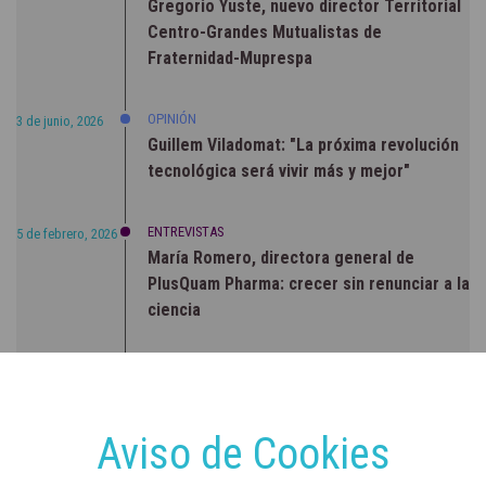
Gregorio Yuste, nuevo director Territorial
Centro-Grandes Mutualistas de
Fraternidad-Muprespa
OPINIÓN
3 de junio, 2026
Guillem Viladomat: "La próxima revolución
tecnológica será vivir más y mejor"
ENTREVISTAS
5 de febrero, 2026
María Romero, directora general de
PlusQuam Pharma: crecer sin renunciar a la
ciencia
RSC
23 de julio, 2026
Sanidad publica el primer análisis nacional
sobre la situación de las TCAE en España
Aviso de Cookies
CONCIENCIADOS
6 de junio, 2026