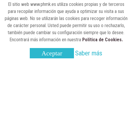
El sitio web www.phmk.es utiliza cookies propias y de terceros
Lilly impulsa "Razones de Peso" para
para recopilar información que ayuda a optimizar su visita a sus
visibilizar la obesidad
páginas web. No se utilizarán las cookies para recoger información
de carácter personal. Usted puede permitir su uso o rechazarlo,
ENTRE BASTIDORES
25 de marzo, 2023
también puede cambiar su configuración siempre que lo desee.
Real Academia Nacional de Farmacia: un
Encontrará más información en nuestra
Política de Cookies.
laboratorio de ideas que se ha adaptado a
la sociedad actual
Saber más
Aceptar
CONTACTO
SUSCRÍBETE
AVISO LEGAL