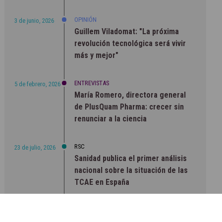
OPINIÓN
3 de junio, 2026
Guillem Viladomat: "La próxima
revolución tecnológica será vivir
más y mejor"
ENTREVISTAS
5 de febrero, 2026
María Romero, directora general
de PlusQuam Pharma: crecer sin
renunciar a la ciencia
RSC
23 de julio, 2026
Sanidad publica el primer análisis
nacional sobre la situación de las
TCAE en España
CONCIENCIADOS
6 de junio, 2026
Lilly impulsa "Razones de Peso"