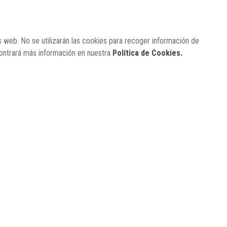
para visibilizar la obesidad
s web. No se utilizarán las cookies para recoger información de
ENTRE BASTIDORES
25 de marzo, 2023
Real Academia Nacional de
contrará más información en nuestra
Política de Cookies.
Farmacia: un laboratorio de ideas
que se ha adaptado a la sociedad
actual
CONTACTO
SUSCRÍBETE
AVISO LEGAL