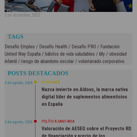
2 de diciembre, 2022
TAGS
Desafío Empleo
/
Desafío Health
/
Desafío PRO
/
Fundación
United Way España
/
hábitos de vida saludables
/
lilly
/
obesidad
infantil
/
riesgo de abandono escolar
/
voluntariado corporativo
POSTS DESTACADOS
ECONOMÍA
5 de agosto, 2026
Nazca invierte en Aldous, la marca nativa
digital líder de suplementos alimenticios
en España
POLÍTICA SANITARIA
5 de agosto, 2026
Valoración de AESEG sobre el Proyecto RD
de financiación y precio de los