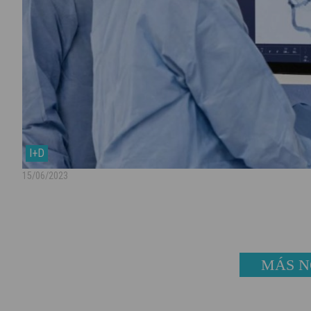
I+D
15/06/2023
MÁS N