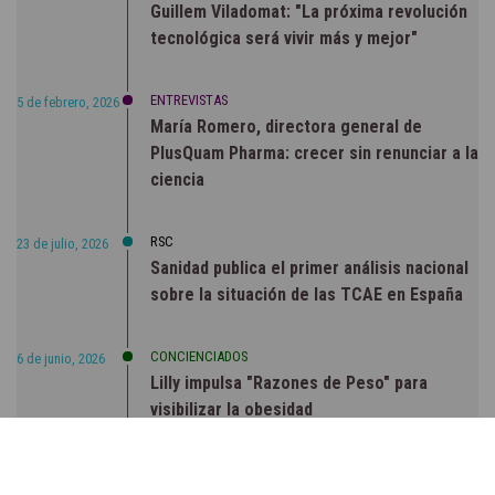
Guillem Viladomat: "La próxima revolución
tecnológica será vivir más y mejor"
ENTREVISTAS
5 de febrero, 2026
María Romero, directora general de
PlusQuam Pharma: crecer sin renunciar a la
ciencia
RSC
23 de julio, 2026
Sanidad publica el primer análisis nacional
sobre la situación de las TCAE en España
CONCIENCIADOS
6 de junio, 2026
Lilly impulsa "Razones de Peso" para
visibilizar la obesidad
ENTRE BASTIDORES
25 de marzo, 2023