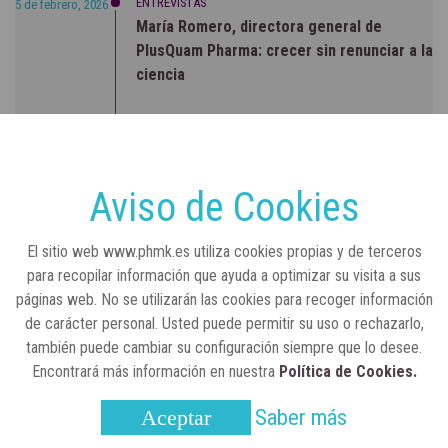
ENTREVISTAS
5 de febrero, 2026
María Romero, directora general de
PlusQuam Pharma: crecer sin renunciar a la
ciencia
RSC
23 de julio, 2026
Sanidad publica el primer análisis nacional
sobre la situación de las TCAE en España
Aviso de Cookies
CONCIENCIADOS
6 de junio, 2026
El sitio web www.phmk.es utiliza cookies propias y de terceros
Lilly impulsa "Razones de Peso" para
para recopilar información que ayuda a optimizar su visita a sus
visibilizar la obesidad
páginas web. No se utilizarán las cookies para recoger información
de carácter personal. Usted puede permitir su uso o rechazarlo,
ENTRE BASTIDORES
25 de marzo, 2023
también puede cambiar su configuración siempre que lo desee.
Real Academia Nacional de Farmacia: un
Encontrará más información en nuestra
Política de Cookies.
laboratorio de ideas que se ha adaptado a
la sociedad actual
Saber más
Aceptar