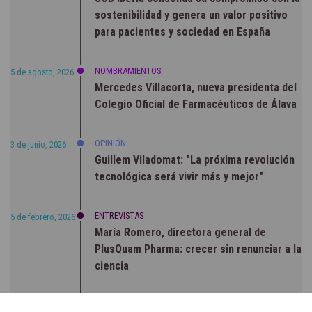
sostenibilidad y genera un valor positivo
para pacientes y sociedad en España
NOMBRAMIENTOS
5 de agosto, 2026
Mercedes Villacorta, nueva presidenta del
Colegio Oficial de Farmacéuticos de Álava
OPINIÓN
3 de junio, 2026
Guillem Viladomat: "La próxima revolución
tecnológica será vivir más y mejor"
ENTREVISTAS
5 de febrero, 2026
María Romero, directora general de
PlusQuam Pharma: crecer sin renunciar a la
ciencia
RSC
23 de julio, 2026