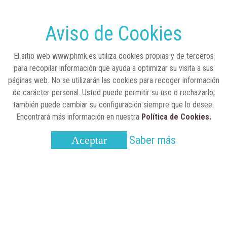
Sanidad publica el primer análisis nacional
sobre la situación de las TCAE en España
Aviso de Cookies
CONCIENCIADOS
6 de junio, 2026
El sitio web www.phmk.es utiliza cookies propias y de terceros
Lilly impulsa "Razones de Peso" para
para recopilar información que ayuda a optimizar su visita a sus
visibilizar la obesidad
páginas web. No se utilizarán las cookies para recoger información
de carácter personal. Usted puede permitir su uso o rechazarlo,
ENTRE BASTIDORES
25 de marzo, 2023
también puede cambiar su configuración siempre que lo desee.
Real Academia Nacional de Farmacia: un
Encontrará más información en nuestra
Política de Cookies.
laboratorio de ideas que se ha adaptado a
la sociedad actual
Saber más
Aceptar