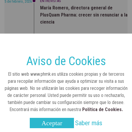
ENTREVISTAS
5 de febrero, 2026
María Romero, directora general de
PlusQuam Pharma: crecer sin renunciar a la
ciencia
RSC
23 de julio, 2026
Sanidad publica el primer análisis nacional
sobre la situación de las TCAE en España
Aviso de Cookies
CONCIENCIADOS
6 de junio, 2026
El sitio web www.phmk.es utiliza cookies propias y de terceros
Lilly impulsa "Razones de Peso" para
para recopilar información que ayuda a optimizar su visita a sus
visibilizar la obesidad
páginas web. No se utilizarán las cookies para recoger información
de carácter personal. Usted puede permitir su uso o rechazarlo,
ENTRE BASTIDORES
25 de marzo, 2023
también puede cambiar su configuración siempre que lo desee.
Real Academia Nacional de Farmacia: un
Encontrará más información en nuestra
Política de Cookies.
laboratorio de ideas que se ha adaptado a
la sociedad actual
Saber más
Aceptar