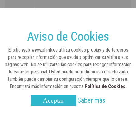
RSC
23 de julio, 2026
Sanidad publica el primer análisis nacional
sobre la situación de las TCAE en España
Aviso de Cookies
CONCIENCIADOS
6 de junio, 2026
El sitio web www.phmk.es utiliza cookies propias y de terceros
Lilly impulsa "Razones de Peso" para
para recopilar información que ayuda a optimizar su visita a sus
visibilizar la obesidad
páginas web. No se utilizarán las cookies para recoger información
de carácter personal. Usted puede permitir su uso o rechazarlo,
ENTRE BASTIDORES
25 de marzo, 2023
también puede cambiar su configuración siempre que lo desee.
Real Academia Nacional de Farmacia: un
Encontrará más información en nuestra
Política de Cookies.
laboratorio de ideas que se ha adaptado a
la sociedad actual
Saber más
Aceptar