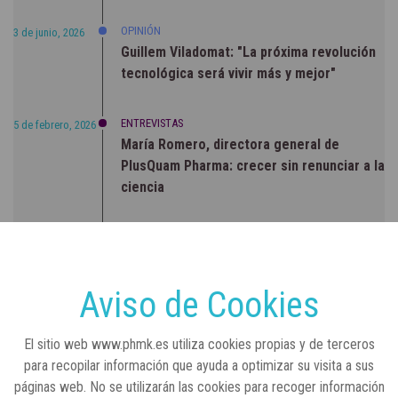
OPINIÓN
3 de junio, 2026
Guillem Viladomat: "La próxima revolución
tecnológica será vivir más y mejor"
ENTREVISTAS
5 de febrero, 2026
María Romero, directora general de
PlusQuam Pharma: crecer sin renunciar a la
ciencia
RSC
23 de julio, 2026
Sanidad publica el primer análisis nacional
sobre la situación de las TCAE en España
Aviso de Cookies
CONCIENCIADOS
6 de junio, 2026
El sitio web www.phmk.es utiliza cookies propias y de terceros
Lilly impulsa "Razones de Peso" para
para recopilar información que ayuda a optimizar su visita a sus
visibilizar la obesidad
páginas web. No se utilizarán las cookies para recoger información