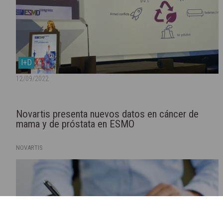
I+D
12/09/2022
Novartis presenta nuevos datos en cáncer de
mama y de próstata en ESMO
NOVARTIS