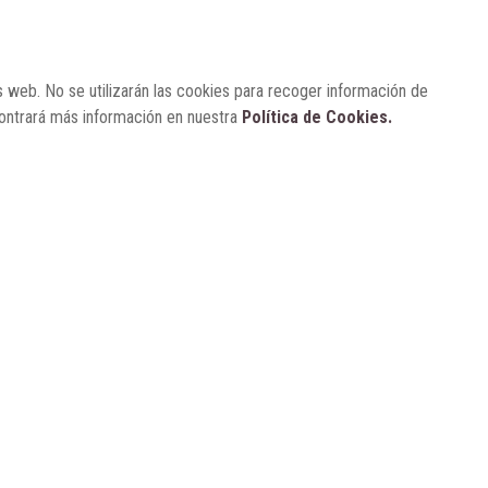
para visibilizar la obesidad
ENTRE BASTIDORES
25 de marzo, 2023
s web. No se utilizarán las cookies para recoger información de
Real Academia Nacional de
contrará más información en nuestra
Política de Cookies.
Farmacia: un laboratorio de ideas
que se ha adaptado a la sociedad
actual
CONTACTO
SUSCRÍBETE
AVISO LEGAL