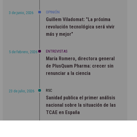
OPINIÓN
3 de junio, 2026
Guillem Viladomat: "La próxima
revolución tecnológica será vivir
más y mejor"
ENTREVISTAS
5 de febrero, 2026
María Romero, directora general
de PlusQuam Pharma: crecer sin
renunciar a la ciencia
RSC
23 de julio, 2026
Sanidad publica el primer análisis
nacional sobre la situación de las
TCAE en España
CONCIENCIADOS
6 de junio, 2026
Lilly impulsa "Razones de Peso"