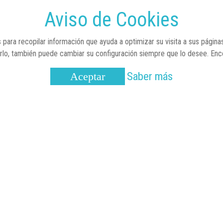
Aviso de Cookies
RSC
 para recopilar información que ayuda a optimizar su visita a sus página
arlo, también puede cambiar su configuración siempre que lo desee. En
16/08/2022
Saber más
Aceptar
OTICIAS