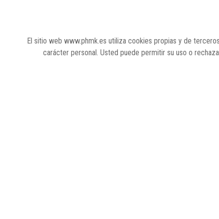
I+D
El sitio web www.phmk.es utiliza cookies propias y de terceros
carácter personal. Usted puede permitir su uso o rechaz
01/09/2022
MÁS N