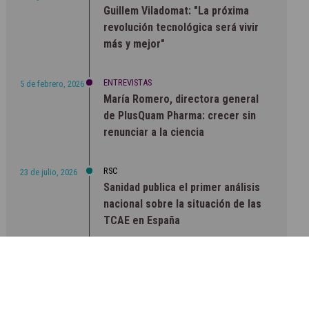
Guillem Viladomat: "La próxima
revolución tecnológica será vivir
más y mejor"
ENTREVISTAS
5 de febrero, 2026
María Romero, directora general
de PlusQuam Pharma: crecer sin
renunciar a la ciencia
RSC
23 de julio, 2026
Sanidad publica el primer análisis
nacional sobre la situación de las
TCAE en España
CONCIENCIADOS
6 de junio, 2026
Lilly impulsa "Razones de Peso"
para visibilizar la obesidad