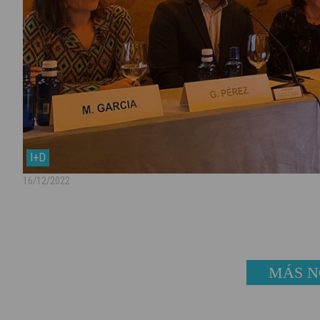
I+D
16/12/2022
MÁS N