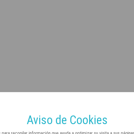
Aviso de Cookies
 para recopilar información que ayuda a optimizar su visita a sus página
arlo, también puede cambiar su configuración siempre que lo desee. En
Saber más
Aceptar