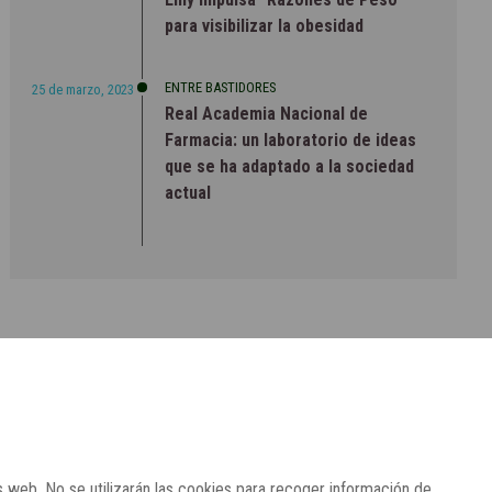
para visibilizar la obesidad
ENTRE BASTIDORES
25 de marzo, 2023
Real Academia Nacional de
Farmacia: un laboratorio de ideas
que se ha adaptado a la sociedad
actual
s web. No se utilizarán las cookies para recoger información de
contrará más información en nuestra
Política de Cookies.
CONTACTO
SUSCRÍBETE
AVISO LEGAL