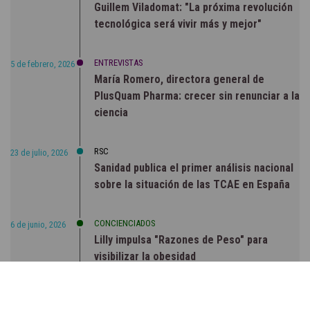
Guillem Viladomat: "La próxima revolución
tecnológica será vivir más y mejor"
ENTREVISTAS
5 de febrero, 2026
María Romero, directora general de
PlusQuam Pharma: crecer sin renunciar a la
ciencia
RSC
23 de julio, 2026
Sanidad publica el primer análisis nacional
sobre la situación de las TCAE en España
CONCIENCIADOS
6 de junio, 2026
Lilly impulsa "Razones de Peso" para
visibilizar la obesidad
ENTRE BASTIDORES
25 de marzo, 2023