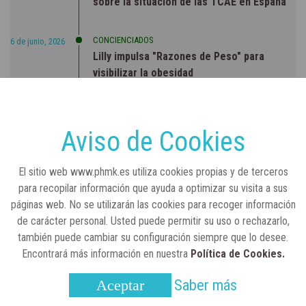
sobre la situación de las TCAE en España
CONCIENCIADOS
6 de junio, 2026
Lilly impulsa "Razones de Peso" para
visibilizar la obesidad
ENTRE BASTIDORES
25 de marzo, 2023
Real Academia Nacional de Farmacia: un
Aviso de Cookies
laboratorio de ideas que se ha adaptado a
la sociedad actual
El sitio web www.phmk.es utiliza cookies propias y de terceros
para recopilar información que ayuda a optimizar su visita a sus
páginas web. No se utilizarán las cookies para recoger información
de carácter personal. Usted puede permitir su uso o rechazarlo,
también puede cambiar su configuración siempre que lo desee.
Encontrará más información en nuestra
Política de Cookies.
Saber más
Aceptar