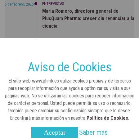
ENTREVISTAS
5 de febrero, 2026
María Romero, directora general de
PlusQuam Pharma: crecer sin renunciar a la
ciencia
RSC
23 de julio, 2026
Sanidad publica el primer análisis nacional
sobre la situación de las TCAE en España
Aviso de Cookies
CONCIENCIADOS
6 de junio, 2026
El sitio web www.phmk.es utiliza cookies propias y de terceros
Lilly impulsa "Razones de Peso" para
para recopilar información que ayuda a optimizar su visita a sus
visibilizar la obesidad
páginas web. No se utilizarán las cookies para recoger información
de carácter personal. Usted puede permitir su uso o rechazarlo,
ENTRE BASTIDORES
25 de marzo, 2023
también puede cambiar su configuración siempre que lo desee.
Real Academia Nacional de Farmacia: un
Encontrará más información en nuestra
Política de Cookies.
laboratorio de ideas que se ha adaptado a
la sociedad actual
Saber más
Aceptar