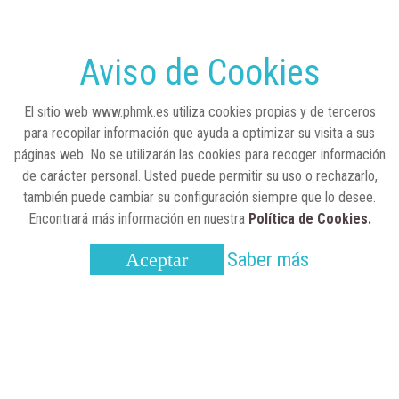
RSC
23 de julio, 2026
Sanidad publica el primer análisis nacional
sobre la situación de las TCAE en España
Aviso de Cookies
CONCIENCIADOS
6 de junio, 2026
El sitio web www.phmk.es utiliza cookies propias y de terceros
Lilly impulsa "Razones de Peso" para
para recopilar información que ayuda a optimizar su visita a sus
visibilizar la obesidad
páginas web. No se utilizarán las cookies para recoger información
de carácter personal. Usted puede permitir su uso o rechazarlo,
ENTRE BASTIDORES
25 de marzo, 2023
también puede cambiar su configuración siempre que lo desee.
Real Academia Nacional de Farmacia: un
Encontrará más información en nuestra
Política de Cookies.
laboratorio de ideas que se ha adaptado a
la sociedad actual
Saber más
Aceptar