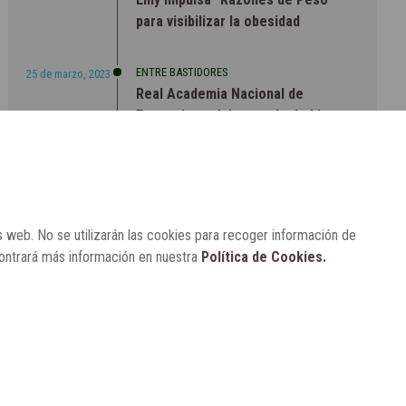
para visibilizar la obesidad
ENTRE BASTIDORES
25 de marzo, 2023
Real Academia Nacional de
Farmacia: un laboratorio de ideas
que se ha adaptado a la sociedad
actual
s web. No se utilizarán las cookies para recoger información de
contrará más información en nuestra
Política de Cookies.
CONTACTO
SUSCRÍBETE
AVISO LEGAL