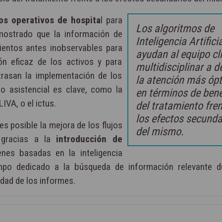
os operativos de hospita
l para
Los algoritmos de
emostrado que la información de
Inteligencia Artificia
ientos antes inobservables para
ayudan al equipo cl
ón eficaz de los activos y para
multidisciplinar a de
etrasan la implementación de los
la atención más óp
o asistencial es clave, como la
en términos de bene
IVA, o el ictus.
del tratamiento fren
los efectos secunda
s posible la mejora de los flujos
del mismo.
 gracias a la
introducción de
es basadas en la inteligencia
iempo dedicado a la búsqueda de información relevante d
idad de los informes.