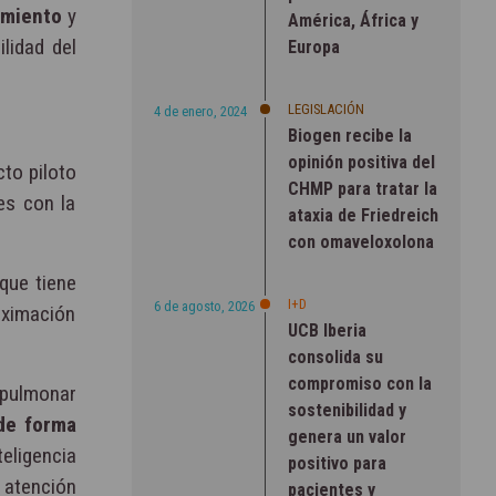
amiento
y
América, África y
lidad del
Europa
LEGISLACIÓN
4 de enero, 2024
Biogen recibe la
opinión positiva del
cto piloto
CHMP para tratar la
es con la
ataxia de Friedreich
con omaveloxolona
que tiene
I+D
6 de agosto, 2026
roximación
UCB Iberia
consolida su
compromiso con la
 pulmonar
sostenibilidad y
de forma
genera un valor
eligencia
positivo para
 atención
pacientes y