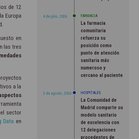
ios de 12
da Europa
FARMACIA
4 de julio, 2026
La farmacia
d.
comunitaria
puesto en
refuerza su
posición como
n las tres
punto de atención
rmedades
sanitaria más
numeroso y
cercano al paciente
proyectos
ivos a la
HOSPITALES
3 de agosto, 2026
aspectos
La Comunidad de
rramienta
Madrid comparte su
del sector
modelo sanitario
g Data
en
de excelencia con
12 delegaciones
procedentes de