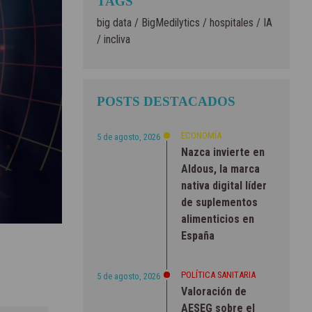
TAGS
big data
/
BigMedilytics
/
hospitales
/
IA
/
incliva
POSTS DESTACADOS
ECONOMÍA
5 de agosto, 2026
Nazca invierte en
Aldous, la marca
nativa digital líder
de suplementos
alimenticios en
España
POLÍTICA SANITARIA
5 de agosto, 2026
Valoración de
AESEG sobre el