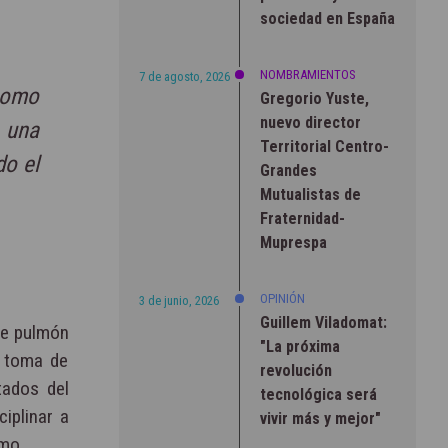
sociedad en España
NOMBRAMIENTOS
7 de agosto, 2026
como
Gregorio Yuste,
nuevo director
e una
Territorial Centro-
do el
Grandes
Mutualistas de
Fraternidad-
Muprespa
OPINIÓN
3 de junio, 2026
Guillem Viladomat:
de pulmón
"La próxima
a toma de
revolución
tados del
tecnológica será
ciplinar a
vivir más y mejor"
smo.