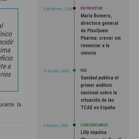
ENTREVISTAS
5 de febrero, 2026
María Romero,
directora general
l
de PlusQuam
ínico
Pharma: crecer sin
cidir
renunciar a la
tima
ciencia
ficio
te a
RSC
23 de julio, 2026
rios
Sanidad publica el
primer análisis
nacional sobre la
situación de las
urante la
TCAE en España
CONCIENCIADOS
6 de junio, 2026
Lilly impulsa