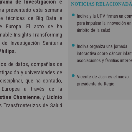
grama de Investigación e
NOTICIAS RELACIONADA
 ha presentado esta semana
Incliva y la UPV firman un con
 de técnicas de Big Data e
para impulsar la innovación en
s de Europa. El acto se ha
ámbito de la salud
ionable Insights Transforming
 de Investigación Sanitaria
Incliva organiza una jornada
Philips.
interactiva sobre cáncer infant
asociaciones y familias inter
ficos de datos, compañías de
stigación y universidades de
Vicente de Juan es el nuevo
isciplinar, que ha contado,
presidente de Regic
 Europea a través de la
istine Chomienne
, y
Licínio
os Transfronterizos de Salud