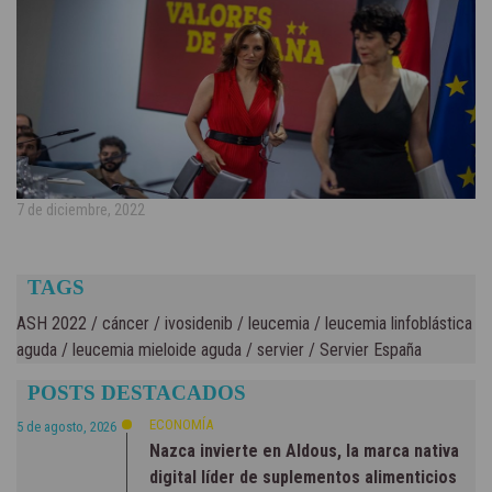
7 de diciembre, 2022
TAGS
ASH 2022
/
cáncer
/
ivosidenib
/
leucemia
/
leucemia linfoblástica
aguda
/
leucemia mieloide aguda
/
servier
/
Servier España
POSTS DESTACADOS
ECONOMÍA
5 de agosto, 2026
Nazca invierte en Aldous, la marca nativa
digital líder de suplementos alimenticios