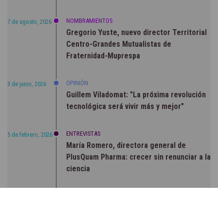
NOMBRAMIENTOS
7 de agosto, 2026
Gregorio Yuste, nuevo director Territorial
Centro-Grandes Mutualistas de
Fraternidad-Muprespa
OPINIÓN
3 de junio, 2026
Guillem Viladomat: "La próxima revolución
tecnológica será vivir más y mejor"
ENTREVISTAS
5 de febrero, 2026
María Romero, directora general de
PlusQuam Pharma: crecer sin renunciar a la
ciencia
RSC
23 de julio, 2026
Sanidad publica el primer análisis nacional