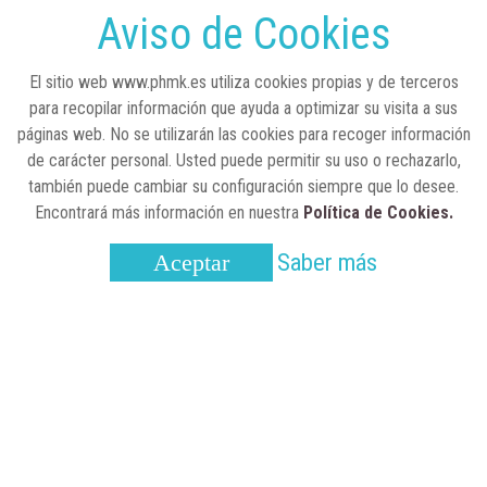
sobre la situación de las TCAE en España
Aviso de Cookies
CONCIENCIADOS
6 de junio, 2026
El sitio web www.phmk.es utiliza cookies propias y de terceros
Lilly impulsa "Razones de Peso" para
para recopilar información que ayuda a optimizar su visita a sus
visibilizar la obesidad
páginas web. No se utilizarán las cookies para recoger información
de carácter personal. Usted puede permitir su uso o rechazarlo,
ENTRE BASTIDORES
25 de marzo, 2023
también puede cambiar su configuración siempre que lo desee.
Real Academia Nacional de Farmacia: un
Encontrará más información en nuestra
Política de Cookies.
laboratorio de ideas que se ha adaptado a
la sociedad actual
Saber más
Aceptar