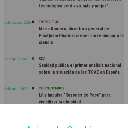
tecnológica será vivir más y mejor"
ENTREVISTAS
5 de febrero, 2026
María Romero, directora general de
PlusQuam Pharma: crecer sin renunciar a la
ciencia
RSC
23 de julio, 2026
Sanidad publica el primer análisis nacional
sobre la situación de las TCAE en España
CONCIENCIADOS
6 de junio, 2026
Lilly impulsa "Razones de Peso" para
visibilizar la obesidad
ENTRE BASTIDORES
25 de marzo, 2023
Real Academia Nacional de Farmacia: un