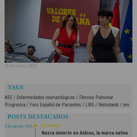
16 de marzo, 2022
TAGS
AEE
/
Enfermedades reumatológicas
/
Fibrosis Pulmonar
Progresiva
/
Foro Español de Pacientes
/
LIRE
/
Nintedanib
/
sns
POSTS DESTACADOS
ECONOMÍA
5 de agosto, 2026
Nazca invierte en Aldous, la marca nativa