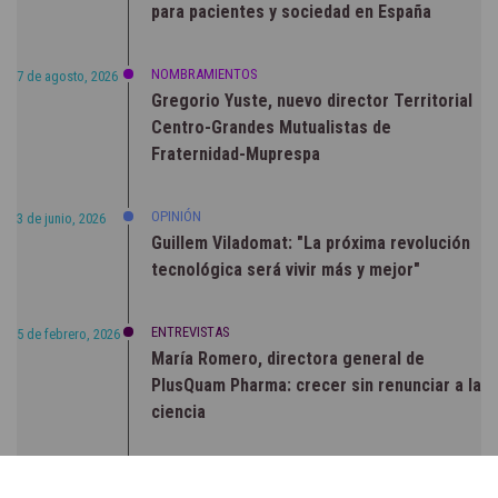
para pacientes y sociedad en España
NOMBRAMIENTOS
7 de agosto, 2026
Gregorio Yuste, nuevo director Territorial
Centro-Grandes Mutualistas de
Fraternidad-Muprespa
OPINIÓN
3 de junio, 2026
Guillem Viladomat: "La próxima revolución
tecnológica será vivir más y mejor"
ENTREVISTAS
5 de febrero, 2026
María Romero, directora general de
PlusQuam Pharma: crecer sin renunciar a la
ciencia
RSC
23 de julio, 2026