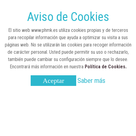
Sanidad publica el primer análisis nacional
sobre la situación de las TCAE en España
Aviso de Cookies
CONCIENCIADOS
6 de junio, 2026
El sitio web www.phmk.es utiliza cookies propias y de terceros
Lilly impulsa "Razones de Peso" para
para recopilar información que ayuda a optimizar su visita a sus
visibilizar la obesidad
páginas web. No se utilizarán las cookies para recoger información
de carácter personal. Usted puede permitir su uso o rechazarlo,
ENTRE BASTIDORES
25 de marzo, 2023
también puede cambiar su configuración siempre que lo desee.
Real Academia Nacional de Farmacia: un
Encontrará más información en nuestra
Política de Cookies.
laboratorio de ideas que se ha adaptado a
la sociedad actual
Saber más
Aceptar