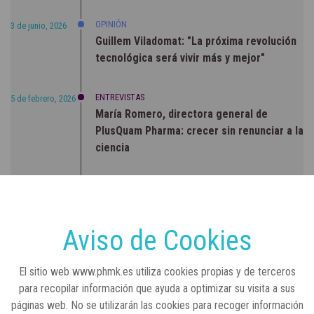
OPINIÓN
3 de junio, 2026
Guillem Viladomat: "La próxima revolución
tecnológica será vivir más y mejor"
ENTREVISTAS
5 de febrero, 2026
María Romero, directora general de
PlusQuam Pharma: crecer sin renunciar a la
ciencia
RSC
23 de julio, 2026
Sanidad publica el primer análisis nacional
sobre la situación de las TCAE en España
Aviso de Cookies
CONCIENCIADOS
6 de junio, 2026
El sitio web www.phmk.es utiliza cookies propias y de terceros
Lilly impulsa "Razones de Peso" para
para recopilar información que ayuda a optimizar su visita a sus
visibilizar la obesidad
páginas web. No se utilizarán las cookies para recoger información