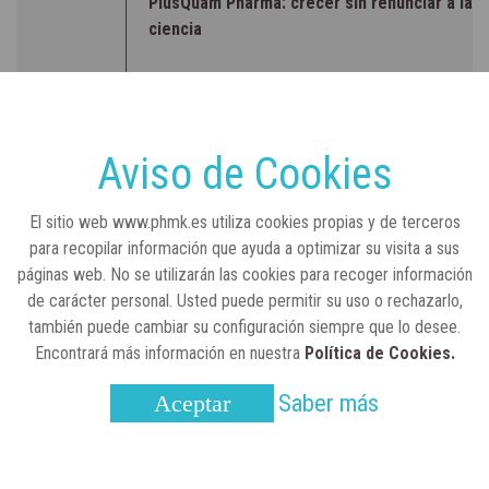
PlusQuam Pharma: crecer sin renunciar a la
ciencia
RSC
23 de julio, 2026
Sanidad publica el primer análisis nacional
sobre la situación de las TCAE en España
Aviso de Cookies
CONCIENCIADOS
6 de junio, 2026
El sitio web www.phmk.es utiliza cookies propias y de terceros
Lilly impulsa "Razones de Peso" para
para recopilar información que ayuda a optimizar su visita a sus
visibilizar la obesidad
páginas web. No se utilizarán las cookies para recoger información
de carácter personal. Usted puede permitir su uso o rechazarlo,
ENTRE BASTIDORES
25 de marzo, 2023
también puede cambiar su configuración siempre que lo desee.
Real Academia Nacional de Farmacia: un
Encontrará más información en nuestra
Política de Cookies.
laboratorio de ideas que se ha adaptado a
la sociedad actual
Saber más
Aceptar