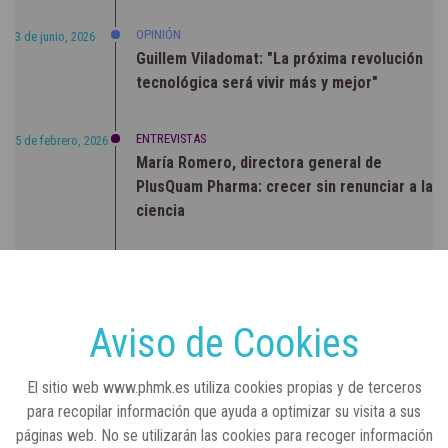
OPINIÓN
3 de junio, 2026
Guillem Viladomat: "La próxima revolución
tecnológica será vivir más y mejor"
ENTREVISTAS
5 de febrero, 2026
María Romero, directora general de
PlusQuam Pharma: crecer sin renunciar a la
ciencia
RSC
23 de julio, 2026
Sanidad publica el primer análisis nacional
sobre la situación de las TCAE en España
Aviso de Cookies
CONCIENCIADOS
6 de junio, 2026
El sitio web www.phmk.es utiliza cookies propias y de terceros
Lilly impulsa "Razones de Peso" para
para recopilar información que ayuda a optimizar su visita a sus
visibilizar la obesidad
páginas web. No se utilizarán las cookies para recoger información