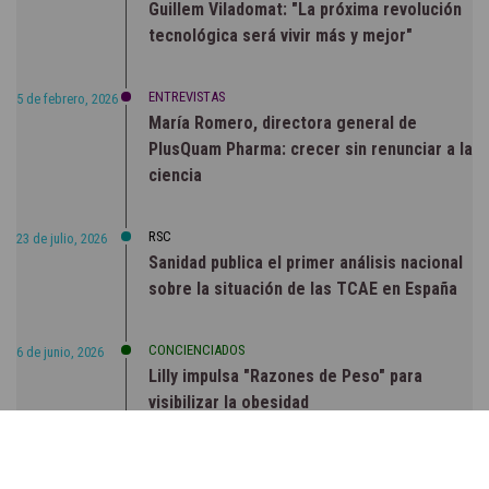
Guillem Viladomat: "La próxima revolución
tecnológica será vivir más y mejor"
ENTREVISTAS
5 de febrero, 2026
María Romero, directora general de
PlusQuam Pharma: crecer sin renunciar a la
ciencia
RSC
23 de julio, 2026
Sanidad publica el primer análisis nacional
sobre la situación de las TCAE en España
CONCIENCIADOS
6 de junio, 2026
Lilly impulsa "Razones de Peso" para
visibilizar la obesidad
ENTRE BASTIDORES
25 de marzo, 2023