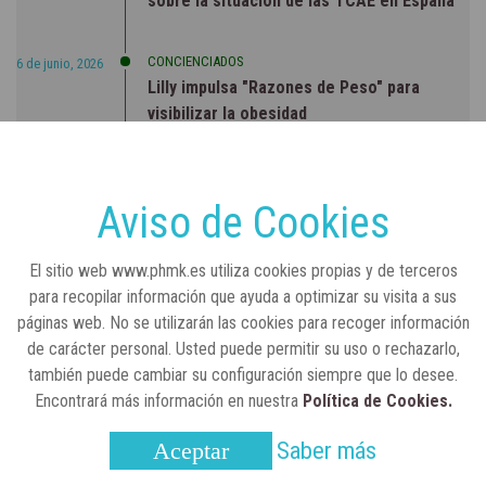
sobre la situación de las TCAE en España
CONCIENCIADOS
6 de junio, 2026
Lilly impulsa "Razones de Peso" para
visibilizar la obesidad
ENTRE BASTIDORES
25 de marzo, 2023
Real Academia Nacional de Farmacia: un
Aviso de Cookies
laboratorio de ideas que se ha adaptado a
la sociedad actual
El sitio web www.phmk.es utiliza cookies propias y de terceros
para recopilar información que ayuda a optimizar su visita a sus
páginas web. No se utilizarán las cookies para recoger información
de carácter personal. Usted puede permitir su uso o rechazarlo,
también puede cambiar su configuración siempre que lo desee.
Encontrará más información en nuestra
Política de Cookies.
Saber más
Aceptar