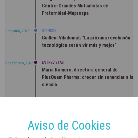
Centro-Grandes Mutualistas de
Fraternidad-Muprespa
OPINIÓN
3 de junio, 2026
Guillem Viladomat: "La próxima revolución
tecnológica será vivir más y mejor"
ENTREVISTAS
5 de febrero, 2026
María Romero, directora general de
PlusQuam Pharma: crecer sin renunciar a la
ciencia
RSC
23 de julio, 2026
Sanidad publica el primer análisis nacional
sobre la situación de las TCAE en España
Aviso de Cookies
CONCIENCIADOS
6 de junio, 2026