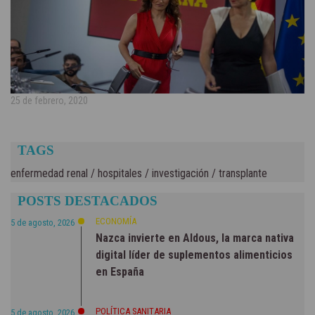
25 de febrero, 2020
TAGS
enfermedad renal
/
hospitales
/
investigación
/
transplante
POSTS DESTACADOS
ECONOMÍA
5 de agosto, 2026
Nazca invierte en Aldous, la marca nativa
digital líder de suplementos alimenticios
en España
POLÍTICA SANITARIA
5 de agosto, 2026