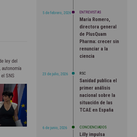
ENTREVISTAS
5 de febrero, 2026
María Romero,
directora general
de PlusQuam
Pharma: crecer sin
renunciar a la
ciencia
e ley del
, autonomía
RSC
23 de julio, 2026
a el SNS
Sanidad publica el
primer análisis
nacional sobre la
situación de las
TCAE en España
CONCIENCIADOS
6 de junio, 2026
Lilly impulsa