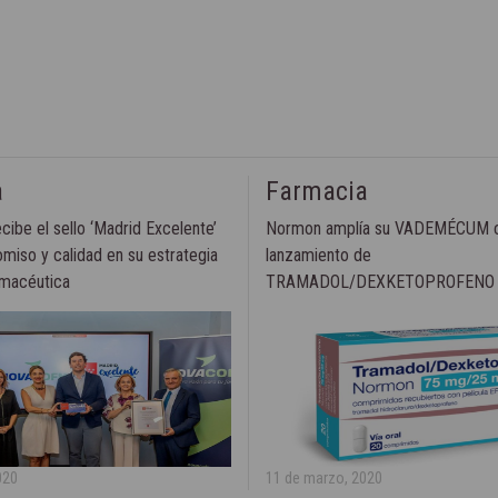
a
Farmacia
be el sello ‘Madrid Excelente’
Normon amplía su VADEMÉCUM c
miso y calidad en su estrategia
lanzamiento de
rmacéutica
TRAMADOL/DEXKETOPROFENO
020
11 de marzo, 2020