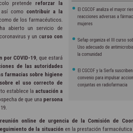
ocolo pretende
reforzar la
El CGCOF analiza el mayor ri
, así como
contribuir a la
reacciones adversas a fárma
como de los farmacéuticos.
mujeres
a abierto un servicio de
coronavirus y un c
urso con
Sefap organiza el III curso so
Uso adecuado de antimicrobi
la comunidad
ón por COVID-19
, que estará
iones de las autoridades
El CGCOF y la Serfa suscriben
as farmacias sobre higiene
convenio para impulsar accio
sobre el uso correcto de
conjuntas en radiofarmacia
nto establece la
actuación a
ospecha de que una
persona
19.
reunión online de urgencia de la Comisión de Coor
eguimiento de la situación
en la prestación farmacéutica