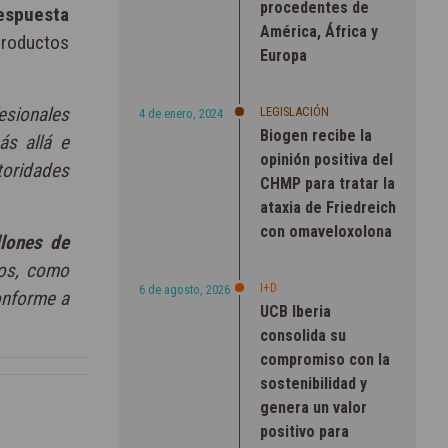
procedentes de
respuesta
América, África y
productos
Europa
esionales
LEGISLACIÓN
4 de enero, 2024
Biogen recibe la
ás allá e
opinión positiva del
toridades
CHMP para tratar la
ataxia de Friedreich
con omaveloxolona
llones de
cos, como
I+D
6 de agosto, 2026
nforme a
UCB Iberia
consolida su
compromiso con la
sostenibilidad y
genera un valor
positivo para