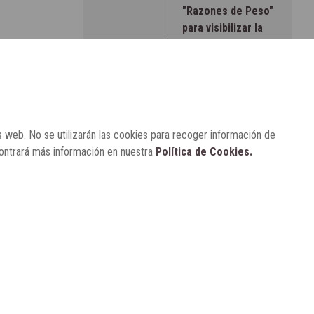
"Razones de Peso"
para visibilizar la
obesidad
ENTRE BASTIDORES
25 de marzo, 2023
Real Academia
Nacional de
Farmacia: un
s web. No se utilizarán las cookies para recoger información de
laboratorio de
contrará más información en nuestra
Política de Cookies.
ideas que se ha
adaptado a la
sociedad actual