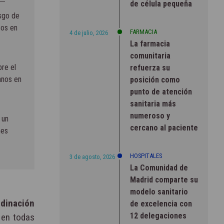
de célula pequeña
esgo de
cos en
FARMACIA
4 de julio, 2026
La farmacia
comunitaria
bre el
refuerza su
anos en
posición como
punto de atención
sanitaria más
numeroso y
 un
cercano al paciente
nes
HOSPITALES
3 de agosto, 2026
La Comunidad de
Madrid comparte su
modelo sanitario
dinación
de excelencia con
12 delegaciones
 en todas