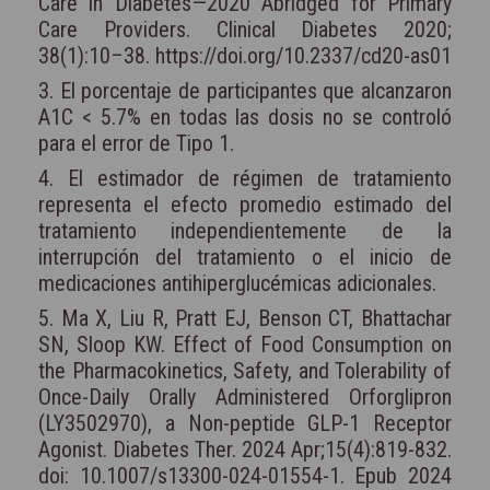
Care in Diabetes—2020 Abridged for Primary
Care Providers. Clinical Diabetes 2020;
38(1):10–38. https://doi.org/10.2337/cd20-as01
3. El porcentaje de participantes que alcanzaron
A1C < 5.7% en todas las dosis no se controló
para el error de Tipo 1.
4. El estimador de régimen de tratamiento
representa el efecto promedio estimado del
tratamiento independientemente de la
interrupción del tratamiento o el inicio de
medicaciones antihiperglucémicas adicionales.
5. Ma X, Liu R, Pratt EJ, Benson CT, Bhattachar
SN, Sloop KW. Effect of Food Consumption on
the Pharmacokinetics, Safety, and Tolerability of
Once-Daily Orally Administered Orforglipron
(LY3502970), a Non-peptide GLP-1 Receptor
Agonist. Diabetes Ther. 2024 Apr;15(4):819-832.
doi: 10.1007/s13300-024-01554-1. Epub 2024