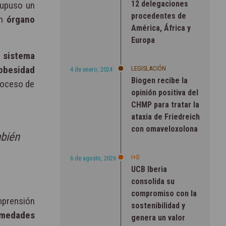
12 delegaciones
supuso un
procedentes de
un
órgano
América, África y
Europa
l
sistema
obesidad
LEGISLACIÓN
4 de enero, 2024
Biogen recibe la
roceso de
opinión positiva del
CHMP para tratar la
ataxia de Friedreich
con omaveloxolona
mbién
I+D
6 de agosto, 2026
UCB Iberia
consolida su
compromiso con la
omprensión
sostenibilidad y
rmedades
genera un valor