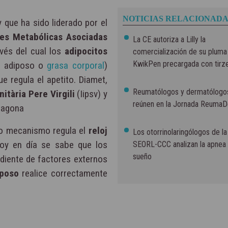
NOTICIAS RELACIONADA
 que ha sido liderado por el
es Metabólicas Asociadas
La CE autoriza a Lilly la
vés del cual los
adipocitos
comercialización de su pluma
KwikPen precargada con tirz
do adiposo o
grasa corporal
)
e regula el apetito. Diamet,
Reumatólogos y dermatólogo
nitària Pere Virgili
(Iipsv) y
reúnen en la Jornada Reuma
ragona
vo mecanismo regula el
reloj
Los otorrinolaringólogos de la
hoy en día se sabe que los
SEORL-CCC analizan la apnea 
sueño
diente de factores externos
iposo
realice correctamente