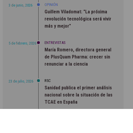
OPINIÓN
3 de junio, 2026
Guillem Viladomat: "La próxima
revolución tecnológica será vivir
más y mejor"
ENTREVISTAS
5 de febrero, 2026
María Romero, directora general
de PlusQuam Pharma: crecer sin
renunciar a la ciencia
RSC
23 de julio, 2026
Sanidad publica el primer análisis
nacional sobre la situación de las
TCAE en España
CONCIENCIADOS
6 de junio, 2026
Lilly impulsa "Razones de Peso"
para visibilizar la obesidad