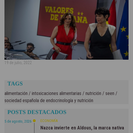
19 de julio, 2022
TAGS
alimentación
/
intoxicaciones alimentarias
/
nutrición
/
seen
/
sociedad española de endocrinología y nutrición
POSTS DESTACADOS
ECONOMÍA
5 de agosto, 2026
Nazca invierte en Aldous, la marca nativa