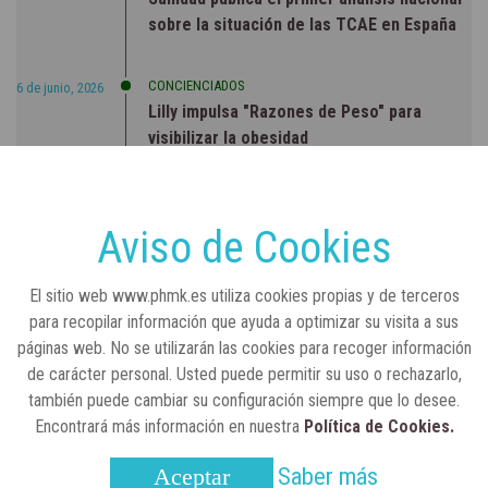
sobre la situación de las TCAE en España
CONCIENCIADOS
6 de junio, 2026
Lilly impulsa "Razones de Peso" para
visibilizar la obesidad
ENTRE BASTIDORES
25 de marzo, 2023
Real Academia Nacional de Farmacia: un
Aviso de Cookies
laboratorio de ideas que se ha adaptado a
la sociedad actual
El sitio web www.phmk.es utiliza cookies propias y de terceros
para recopilar información que ayuda a optimizar su visita a sus
páginas web. No se utilizarán las cookies para recoger información
de carácter personal. Usted puede permitir su uso o rechazarlo,
también puede cambiar su configuración siempre que lo desee.
Encontrará más información en nuestra
Política de Cookies.
Saber más
Aceptar